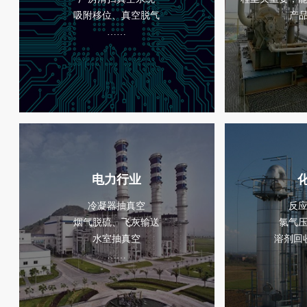
吸附移位、真空脱气
产品
……
电力行业
冷凝器抽真空
反
烟气脱硫、飞灰输送
氯气
水室抽真空
溶剂回
……
...