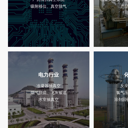
吸附移位、真空脱气
产品
……
电力行业
冷凝器抽真空
反
烟气脱硫、飞灰输送
氯气
水室抽真空
溶剂回
……
...